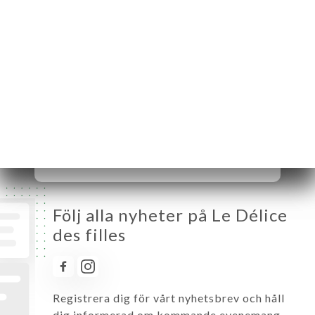
Måndag
16:00-23:30
Tisdag
Stängt
Onsdag
Stängt
Torsdag
16:00-23:30
Fredag
16:00-23:30
Lördag
16:00-23:30
Söndag
16:00-23:30
Följ alla nyheter på Le Délice
des filles
Registrera dig för vårt nyhetsbrev och håll
dig informerad om kommande evenemang