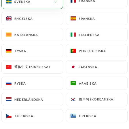
FRANSKA
FRANSKA
SVENSKA
SVENSKA
ENGELSKA
ENGELSKA
SPANSKA
SPANSKA
Le Délice des
KATALANSKA
KATALANSKA
ITALIENSKA
ITALIENSKA
filles
TYSKA
TYSKA
PORTUGISISKA
PORTUGISISKA
120 OMDÖME
简体中文 (KINESISKA)
简体中文 (KINESISKA)
JAPANSKA
JAPANSKA
RESTAURANT FRANÇAIS
RYSKA
RYSKA
ARABISKA
ARABISKA
8 Place Suzanne De Villeneuve
06370 Mouans-Sartoux France
한국어 (KOREANSKA)
한국어 (KOREANSKA)
NEDERLÄNDSKA
NEDERLÄNDSKA
TJECKISKA
TJECKISKA
GREKISKA
GREKISKA
Vilka är vi?