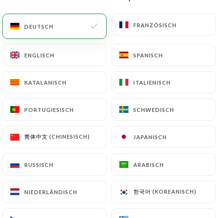
DE
MENÜ
FRANZÖSISCH
FRANZÖSISCH
DEUTSCH
DEUTSCH
ENGLISCH
ENGLISCH
SPANISCH
SPANISCH
KATALANISCH
KATALANISCH
ITALIENISCH
ITALIENISCH
/
START
KONTAKT
Kontakt
PORTUGIESISCH
PORTUGIESISCH
SCHWEDISCH
SCHWEDISCH
简体中文 (CHINESISCH)
简体中文 (CHINESISCH)
JAPANISCH
JAPANISCH
RUSSISCH
RUSSISCH
ARABISCH
ARABISCH
한국어 (KOREANISCH)
한국어 (KOREANISCH)
NIEDERLÄNDISCH
NIEDERLÄNDISCH
Le Délice des filles