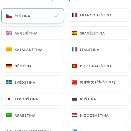
CS
NABÍDKA
FRANCOUZŠTINA
FRANCOUZŠTINA
ČEŠTINA
ČEŠTINA
ANGLIČTINA
ANGLIČTINA
ŠPANĚLŠTINA
ŠPANĚLŠTINA
KATALÁNŠTINA
KATALÁNŠTINA
ITALŠTINA
ITALŠTINA
/
DOMŮ
KONTAKT
Kontakt
NĚMČINA
NĚMČINA
PORTUGALŠTINA
PORTUGALŠTINA
简体中文 (ČÍNŠTINA)
简体中文 (ČÍNŠTINA)
ŠVÉDŠTINA
ŠVÉDŠTINA
JAPONŠTINA
JAPONŠTINA
RUŠTINA
RUŠTINA
ARABŠTINA
ARABŠTINA
NIZOZEMŠTINA
NIZOZEMŠTINA
Le Délice des filles