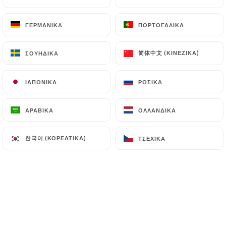
ΓΕΡΜΑΝΙΚΆ
ΓΕΡΜΑΝΙΚΆ
ΠΟΡΤΟΓΑΛΙΚΆ
ΠΟΡΤΟΓΑΛΙΚΆ
简体中文 (ΚΙΝΈΖΙΚΑ)
简体中文 (ΚΙΝΈΖΙΚΑ)
ΣΟΥΗΔΙΚΆ
ΣΟΥΗΔΙΚΆ
ΙΑΠΩΝΙΚΆ
ΙΑΠΩΝΙΚΆ
ΡΩΣΙΚΆ
ΡΩΣΙΚΆ
ΑΡΑΒΙΚΆ
ΑΡΑΒΙΚΆ
ΟΛΛΑΝΔΙΚΆ
ΟΛΛΑΝΔΙΚΆ
한국어 (ΚΟΡΕΆΤΙΚΑ)
한국어 (ΚΟΡΕΆΤΙΚΑ)
ΤΣΈΧΙΚΑ
ΤΣΈΧΙΚΑ