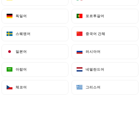
독일어
독일어
포르투갈어
포르투갈어
스웨덴어
스웨덴어
중국어 간체
중국어 간체
일본어
일본어
러시아어
러시아어
아랍어
아랍어
네덜란드어
네덜란드어
체코어
체코어
그리스어
그리스어