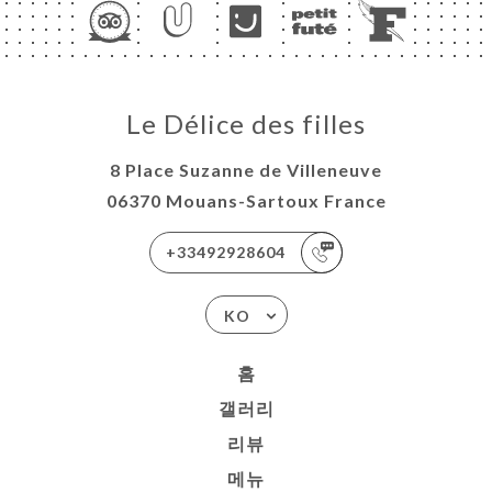
Le Délice des filles
8 Place Suzanne de Villeneuve
06370 Mouans-Sartoux France
+33492928604
KO
홈
갤러리
리뷰
메뉴