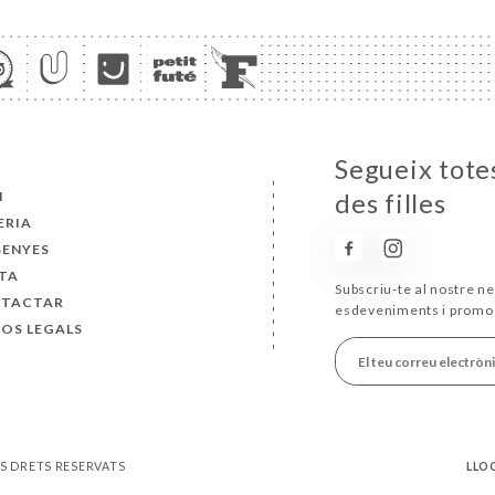
Segueix totes
I
des filles
ERIA
SENYES
TA
Subscriu-te al nostre ne
TACTAR
esdeveniments i promo
SOS LEGALS
ELS DRETS RESERVATS
LLO