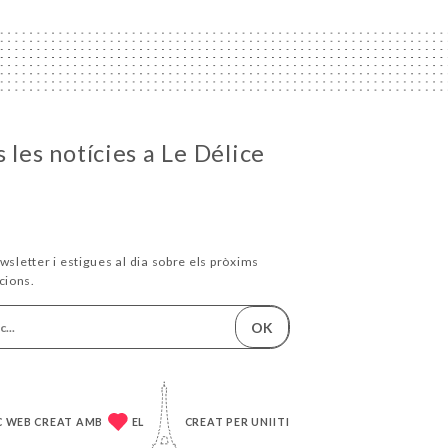
 les notícies a Le Délice
wsletter i estigues al dia sobre els pròxims
cions.
OK
C WEB CREAT AMB
EL
CREAT PER
UNIITI