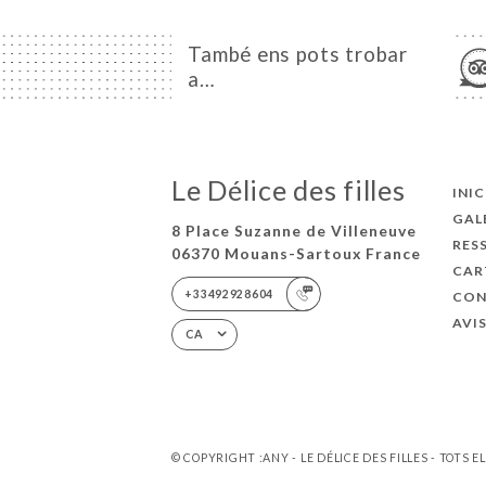
També ens pots trobar
a…
Le Délice des filles
INIC
GAL
8 Place Suzanne de Villeneuve
RES
06370 Mouans-Sartoux France
CAR
+33492928604
CON
AVI
CA
© COPYRIGHT :ANY - LE DÉLICE DES FILLES - TOTS 