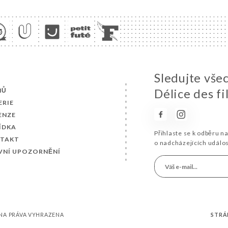
Sledujte vše
MŮ
Délice des fi
ERIE
ENZE
ÍDKA
Přihlaste se k odběru n
TAKT
o nadcházejících událo
VNÍ UPOZORNĚNÍ
CHNA PRÁVA VYHRAZENA
STRÁ