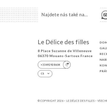
Najdete nás také na...
Le Délice des filles
DO
GAL
8 Place Suzanne de Villeneuve
REC
06370 Mouans-Sartoux France
NAB
+33492928604
KON
PRÁ
CS
© COPYRIGHT 2026 – LE DÉLICE DES FILLES – VŠE