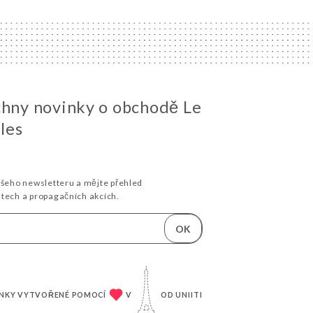
chny novinky o obchodě Le
lles
ašeho newsletteru a mějte přehled
stech a propagačních akcích.
OK
NKY VYTVOŘENÉ POMOCÍ
V
OD
UNIITI