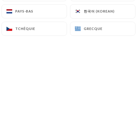
한국어 (KOREAN)
한국어 (KOREAN)
PAYS-BAS
PAYS-BAS
Evelyne D. a noté
E
TCHÉQUIE
TCHÉQUIE
GRECQUE
GRECQUE
4/5
15/09/2025
•
02:03
BENOIT G. a noté
B
4/5
Bons moments passé sur la Terrasse du
délices des filles. Bons cocktails, bons
plats, ambiance festive et décontractée
01/09/2025
•
11:00
Danielle J. a noté
D
4/5