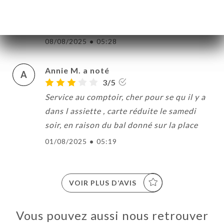
S
5/5
Très bien reçu Très bien manger top
08/08/2025
•
05:28
Annie M. a noté
A
3/5
Service au comptoir, cher pour se qu il y a
dans l assiette , carte réduite le samedi
soir, en raison du bal donné sur la place
01/08/2025
•
05:19
VOIR PLUS D’AVIS
Vous pouvez aussi nous retrouver