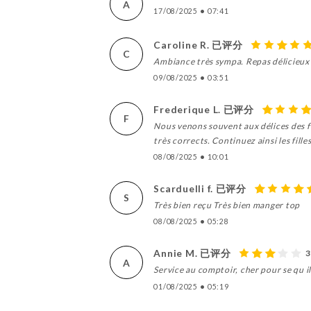
A
17/08/2025
•
07:41
Caroline R. 已评分
C
Ambiance très sympa. Repas délicieux
09/08/2025
•
03:51
Frederique L. 已评分
F
Nous venons souvent aux délices des fil
très corrects. Continuez ainsi les filles
08/08/2025
•
10:01
Scarduelli f. 已评分
S
Très bien reçu Très bien manger top
08/08/2025
•
05:28
Annie M. 已评分
3
A
Service au comptoir, cher pour se qu il 
01/08/2025
•
05:19