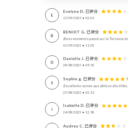
Evelyne D. 已评分
E
15/09/2025
•
02:03
BENOIT G. 已评分
B
Bons moments passé sur la Terrasse du 
01/09/2025
•
11:00
Danielle J. 已评分
D
28/08/2025
•
09:18
Sophie g. 已评分
S
Excellente soirée aux délices des fille
25/08/2025
•
05:33
Isabelle D. 已评分
I
24/08/2025
•
12:38
Audrey C. 已评分