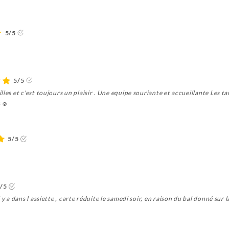
5/5
5/5
les et c'est toujours un plaisir . Une equipe souriante et accueillante Les tar
 ☺️
5/5
/5
y a dans l assiette , carte réduite le samedi soir, en raison du bal donné sur l