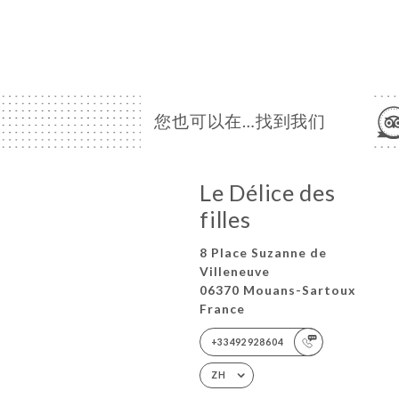
您也可以在…找到我们
Le Délice des
filles
8 Place Suzanne de
Villeneuve
06370 Mouans-Sartoux
France
+33492928604
ZH