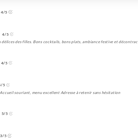
4/5
4/5
délices des filles. Bons cocktails, bons plats, ambiance festive et décontra
4/5
5/5
s Accueil souriant, menu excellent Adresse à retenir sans hésitation
5/5
3/5