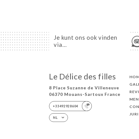
Je kunt ons ook vinden
via…
Le Délice des filles
HO
GAL
8 Place Suzanne de Villeneuve
REV
06370 Mouans-Sartoux France
MEN
+33492928604
CON
JUR
NL