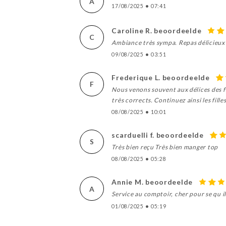
A
17/08/2025
•
07:41
Caroline R. beoordeelde
C
Ambiance très sympa. Repas délicieux
09/08/2025
•
03:51
Frederique L. beoordeelde
F
Nous venons souvent aux délices des fil
très corrects. Continuez ainsi les filles
08/08/2025
•
10:01
scarduelli f. beoordeelde
S
Très bien reçu Très bien manger top
08/08/2025
•
05:28
Annie M. beoordeelde
A
Service au comptoir, cher pour se qu il 
01/08/2025
•
05:19