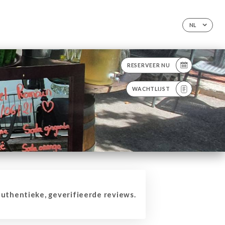
NL
RESERVEER NU
WACHTLIJST
thentieke, geverifieerde reviews.