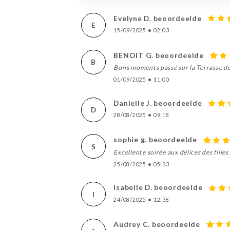
Evelyne D. beoordeelde
E
15/09/2025
•
02:03
BENOIT G. beoordeelde
B
Bons moments passé sur la Terrasse du 
01/09/2025
•
11:00
Danielle J. beoordeelde
D
28/08/2025
•
09:18
sophie g. beoordeelde
S
Excellente soirée aux délices des fille
25/08/2025
•
05:33
Isabelle D. beoordeelde
I
24/08/2025
•
12:38
Audrey C. beoordeelde