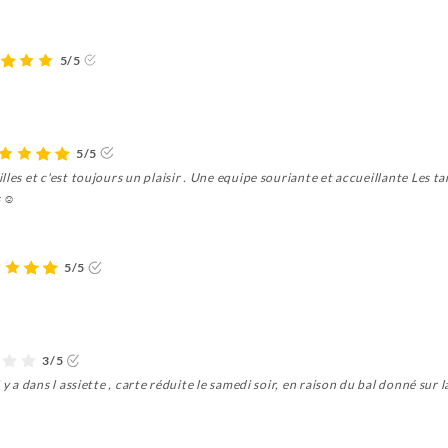
5/5
5/5
les et c'est toujours un plaisir . Une equipe souriante et accueillante Les tar
 ☺️
5/5
3/5
y a dans l assiette , carte réduite le samedi soir, en raison du bal donné sur l