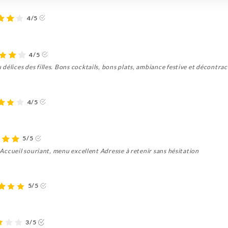
4/5
4/5
délices des filles. Bons cocktails, bons plats, ambiance festive et décontra
4/5
5/5
s Accueil souriant, menu excellent Adresse à retenir sans hésitation
5/5
3/5