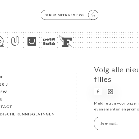
BEKIJK MEER REVIEWS
Volg alle nie
ME
filles
ERIJ
IEW
U
Meld je aan voor onze n
TACT
evenementen en promot
IDISCHE KENNISGEVINGEN