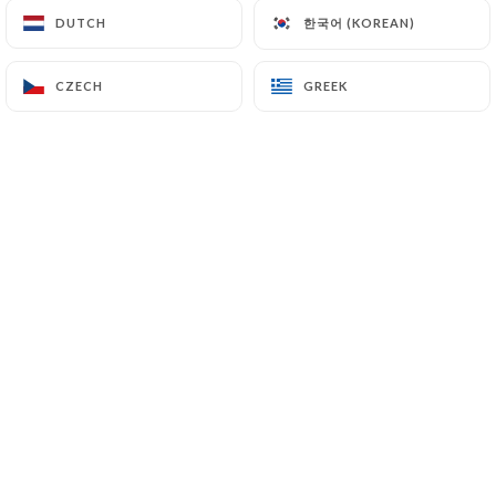
한국어 (KOREAN)
한국어 (KOREAN)
DUTCH
DUTCH
Evelyne D. rated
CZECH
CZECH
GREEK
GREEK
E
4/5
15/09/2025
•
02:03
BENOIT G. rated
B
4/5
Bons moments passé sur la Terrasse du
délices des filles. Bons cocktails, bons
plats, ambiance festive et décontractée
01/09/2025
•
11:00
Danielle J. rated
D
4/5