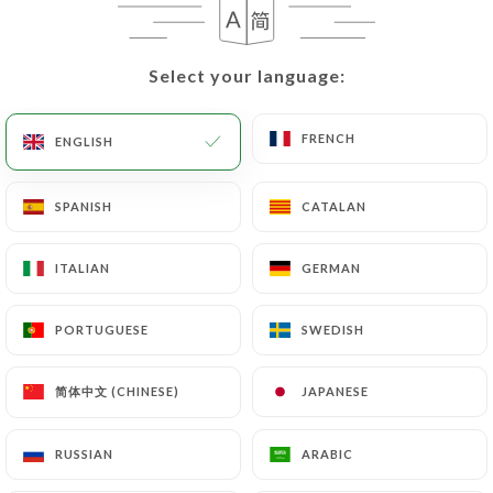
EN
MENU
Select your language:
Select your language:
FRENCH
FRENCH
ENGLISH
ENGLISH
/
HOME
REVIEWS
SPANISH
SPANISH
CATALAN
CATALAN
Reviews
ITALIAN
ITALIAN
GERMAN
GERMAN
PORTUGUESE
PORTUGUESE
SWEDISH
SWEDISH
120 reviews on Uniiti
简体中文 (CHINESE)
简体中文 (CHINESE)
JAPANESE
JAPANESE
4.2 / 5
RUSSIAN
RUSSIAN
ARABIC
ARABIC
100% real, verified reviews.