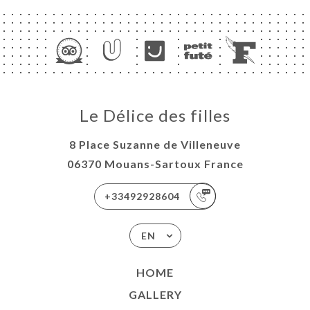
Le Délice des filles
8 Place Suzanne de Villeneuve
06370 Mouans-Sartoux France
+33492928604
EN
HOME
GALLERY